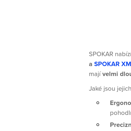
SPOKAR nabízí
a
SPOKAR XM
mají
velmi dlo
Jaké jsou jejic
Ergono
pohodl
Precizn