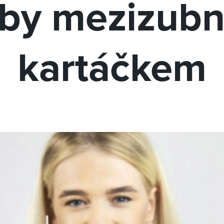
by mezizub
kartáčkem