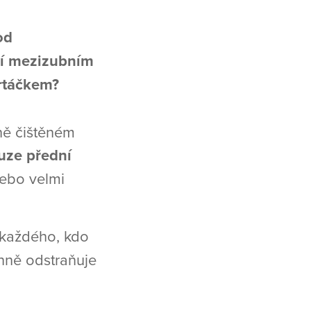
od
ní mezizubním
artáčkem?
ně čištěném
uze přední
ebo velmi
každého, kdo
inně odstraňuje