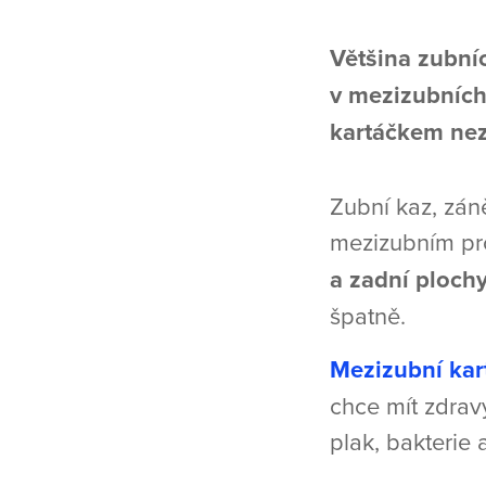
Většina zubní
v mezizubních
kartáčkem nezb
Zubní kaz, zán
mezizubním pro
a zadní ploch
špatně.
Mezizubní kar
chce mít zdrav
plak, bakterie 