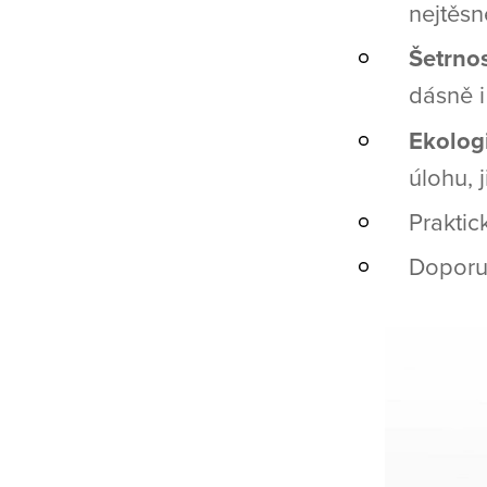
nejtěsn
Šetrno
dásně i
Ekolog
úlohu, 
Praktic
Doporuč