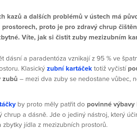
ch kazů a dalších problémů v ústech má pův
 prostorech, proto je pro zdravý chrup čiště
ytné. Víte, jak si čistit zuby mezizubním k
ět dásní a paradentóza vznikají z 95 % ve špat
storu. Klasický
zubní kartáček
totiž vyčistí
po
y zubů
– mezi dva zuby se nedostane vůbec, n
táčky
by proto měly patřit do
povinné výbavy
ý chrup a dásně. Jde o jediný nástroj, který úč
a zbytky jídla z mezizubních prostorů.