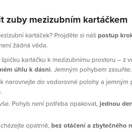
stit zuby mezizubním kartáčkem
ezizubní kartáček? Projděte si náš
postup kro
to není žádná věda.
e špičku kartáčku k mezizubnímu prostoru – z vn
mém úhlu k dásni
. Jemným pohybem zasuňte.
ek narovnejte do vodorovné polohy a jemným
.
 vše. Pohyb není potřeba opakovat,
jednou de
cházejte opatrně,
bez otáčení a zbytečného n