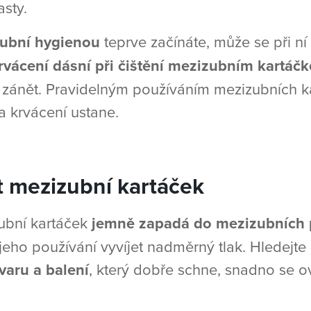
asty.
ubní hygienou
teprve začínáte, může se při ní
rvácení dásní při čištění mezizubním kartáč
čí zánět. Pravidelným používáním mezizubních k
a krvácení ustane.
t mezizubní kartáček
ubní kartáček
jemně zapadá do mezizubních 
 jeho používání vyvíjet nadměrný tlak. Hledejte
varu a balení
, který dobře schne, snadno se 