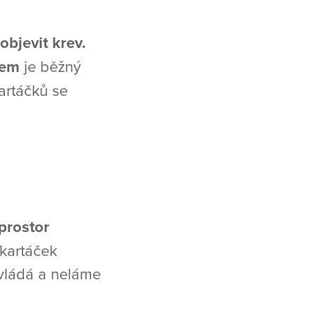
objevit krev.
kem
je běžný
artáčků se
prostor
 kartáček
ovládá a neláme