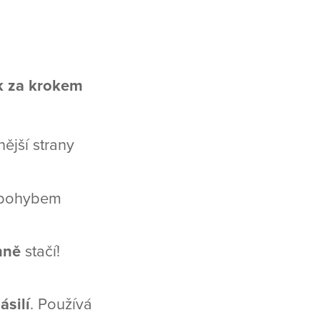
k za krokem
ější strany
 pohybem
nně
stačí!
ásilí
. Používá