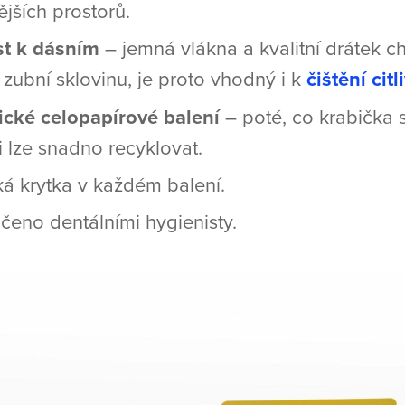
ějších prostorů.
st k dásním
– jemná vlákna a kvalitní drátek c
 zubní sklovinu, je proto vhodný i k
čištění cit
ické celopapírové balení
– poté, co krabička s
ji lze snadno recyklovat.
ká krytka v každém balení.
eno dentálními hygienisty.