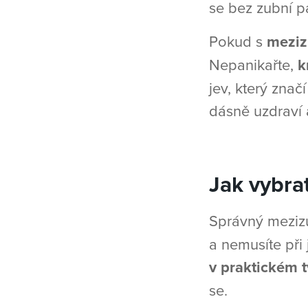
se bez zubní p
Pokud s
meziz
Nepanikařte,
k
jev, který zna
dásně uzdraví 
Jak vybra
Správný meziz
a nemusíte při
v praktickém t
se.