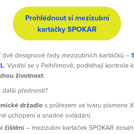
Prohlédnout si mezizubní
kartáčky SPOKAR
 dvě designové řady mezizubních kartáčků –
L
. Vyrábí se v Pelhřimově, podléhají kontrole k
uhou životnost
.
h další přednosti?
mické držadlo
s průřezem ve tvaru písmene X, 
né uchopení a snadné ovládání.
í čištění
– mezizubní kartáček SPOKAR dosáhn