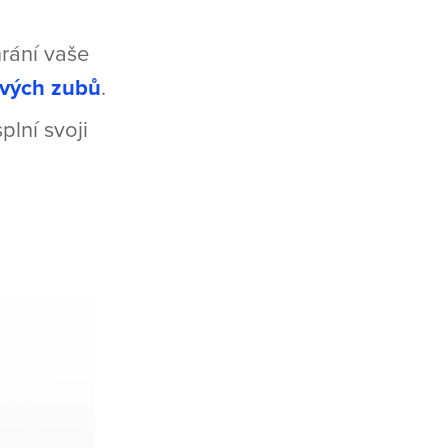
hrání vaše
livých zubů
.
plní svoji