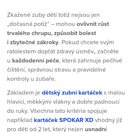
Zkažené zuby dětí totiž nejsou jen
„dočasná potíž“ – mohou
ovlivnit růst
trvalého chrupu, způsobit bolest
i zbytečné zákroky
. Pokud chcete svým
ratolestem dopřát zdravý úsměv„ začněte
u
každodenní péče
, která zahrnuje pečlivé
čištění, správnou stravu a pravidelné
kontroly u zubaře.
Základem je
dětský zubní kartáček
s
malou
hlavici, měkkými vlákny a dobře padnoucí
do ruky. Všechna tato kritéria spojuje
například
kartáček SPOKAR XD
vhodný již
pro děti od 2 let, který nejen
usnadní