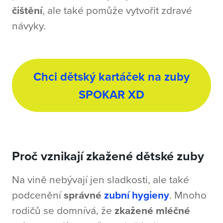
čištění
, ale také pomůže vytvořit zdravé
návyky.
Chci dětský kartáček na zuby
SPOKAR XD
Proč vznikají zkažené dětské zuby
Na vině nebývají jen sladkosti, ale také
podcenění
správné
zubní hygieny
. Mnoho
rodičů se domnívá, že
zkažené mléčné