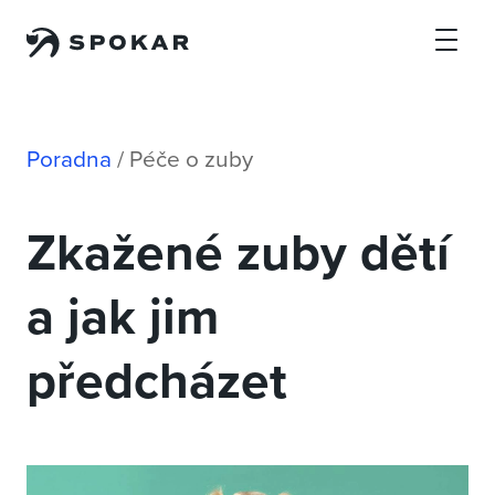
Přejít na hlavní obsah
Poradna
/
Péče o zuby
Zkažené zuby dětí
a jak jim
předcházet