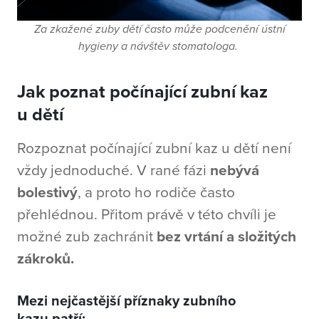
Za zkažené zuby dětí často může podcenění ústní
hygieny a návštěv stomatologa.
Jak poznat počínající zubní kaz
u dětí
Rozpoznat počínající zubní kaz u dětí není
vždy jednoduché. V rané fázi
nebývá
bolestivý
, a proto ho rodiče často
přehlédnou. Přitom právě v této chvíli je
možné zub zachránit
bez vrtání a složitých
zákroků.
Mezi nejčastější příznaky zubního
kazu patří: