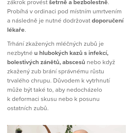
zákrok provést
šetrně a bezbolestně
.
Probíhá v ordinaci pod místním umrtvením
a následně je nutné dodržovat
doporučení
lékaře
.
Trhání zkažených mléčných zubů je
nezbytné
u hlubokých kazů s infekcí,
bolestivých zánětů, abscesů
nebo když
zkažený zub brání správnému růstu
trvalého chrupu. Důvodem k vytrhnutí
může být také to, aby nedocházelo
k deformaci skusu nebo k posunu
ostatních zubů.