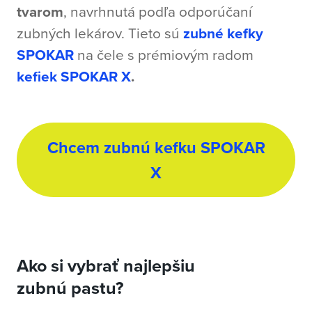
tvarom
, navrhnutá podľa odporúčaní
zubných lekárov. Tieto sú
zubné kefky
SPOKAR
na čele s prémiovým radom
kefiek SPOKAR X
.
Chcem zubnú kefku SPOKAR
X
Ako si vybrať najlepšiu
zubnú pastu?