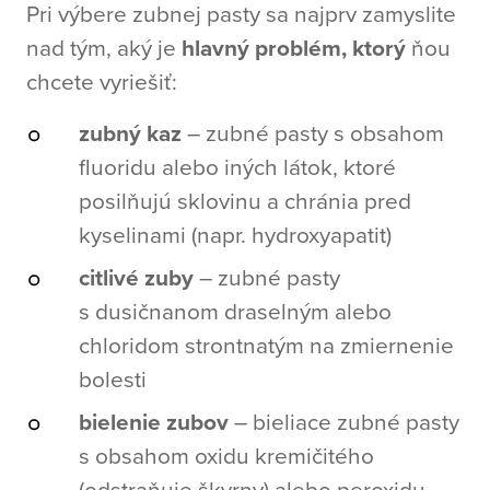
Pri výbere zubnej pasty sa najprv zamyslite
nad tým, aký je
hlavný problém, ktorý
ňou
chcete vyriešiť:
zubný kaz
– zubné pasty s obsahom
fluoridu alebo iných látok, ktoré
posilňujú sklovinu a chránia pred
kyselinami (napr. hydroxyapatit)
citlivé zuby
– zubné pasty
s dusičnanom draselným alebo
chloridom strontnatým na zmiernenie
bolesti
bielenie zubov
– bieliace zubné pasty
s obsahom oxidu kremičitého
(odstraňuje škvrny) alebo peroxidu