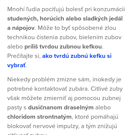
Mnohí ľudia pociťujú bolesť pri konzumácii
studených, horúcich alebo sladkých jedál
a nápojov
. Môže to byť spôsobené zlou
technikou čistenia zubov, bielením zubov
alebo
príliš tvrdou zubnou kefkou
.
Prečítajte si,
ako tvrdú zubnú kefku si
vybrať
.
Niekedy problém zmizne sám, inokedy je
potrebné kontaktovať zubára. Citlivé zuby
však môžete zmierniť aj pomocou zubnej
pasty s
dusičnanom draselným
alebo
chloridom strontnatým
, ktoré pomáhajú
blokovať nervové impulzy, a tým znižujú