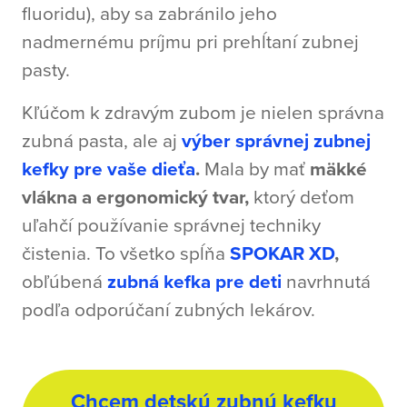
fluoridu), aby sa zabránilo jeho
nadmernému príjmu pri prehĺtaní zubnej
pasty.
Kľúčom k zdravým zubom je nielen správna
zubná pasta, ale aj
výber správnej zubnej
kefky pre vaše dieťa
.
Mala by mať
mäkké
vlákna a ergonomický tvar,
ktorý deťom
uľahčí používanie správnej techniky
čistenia. To všetko spĺňa
SPOKAR XD
,
obľúbená
zubná kefka pre deti
navrhnutá
podľa odporúčaní zubných lekárov.
Chcem detskú zubnú kefku