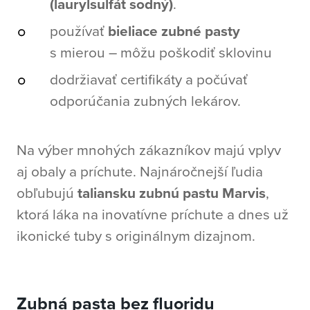
(laurylsulfát sodný)
.
používať
bieliace zubné pasty
s mierou – môžu poškodiť sklovinu
dodržiavať certifikáty a počúvať
odporúčania zubných lekárov.
Na výber mnohých zákazníkov majú vplyv
aj obaly a príchute. Najnáročnejší ľudia
obľubujú
taliansku zubnú pastu Marvis
,
ktorá láka na inovatívne príchute a dnes už
ikonické tuby s originálnym dizajnom.
Zubná pasta bez fluoridu