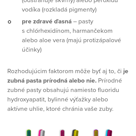
vodíka (rozkladá pigmenty)
pre zdravé ďasná
– pasty
s chlórhexidínom, harmančekom
alebo aloe vera (majú protizápalové
účinky)
Rozhodujúcim faktorom môže byť aj to, či
je
zubná pasta prírodná alebo nie.
Prírodné
zubné pasty obsahujú namiesto fluoridu
hydroxyapatit, bylinné výťažky alebo
aktívne uhlie, ktoré chránia vaše zuby.