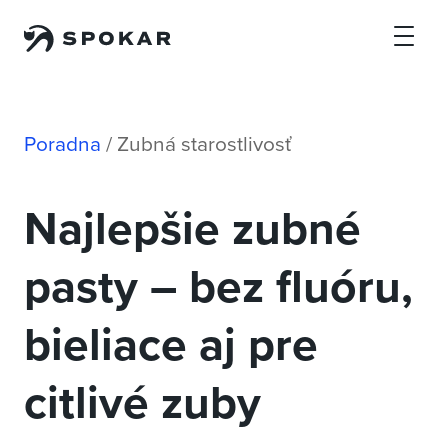
Preskočiť na hlavný obsah
Poradna
/
Zubná starostlivosť
Najlepšie zubné
pasty – bez fluóru,
bieliace aj pre
citlivé zuby