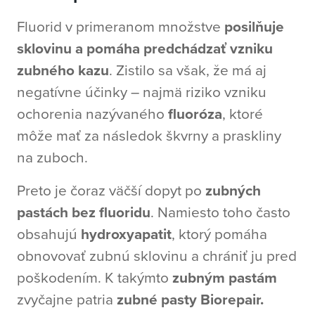
Fluorid v primeranom množstve
posilňuje
sklovinu
a pomáha predchádzať vzniku
zubného kazu
. Zistilo sa však, že má aj
negatívne účinky – najmä riziko vzniku
ochorenia nazývaného
fluoróza
, ktoré
môže mať za následok škvrny a praskliny
na zuboch.
Preto je čoraz väčší dopyt po
zubných
pastách bez fluoridu
. Namiesto toho často
obsahujú
hydroxyapatit
, ktorý pomáha
obnovovať zubnú sklovinu a chrániť ju pred
poškodením. K takýmto
zubným pastám
zvyčajne patria
zubné pasty Biorepair.