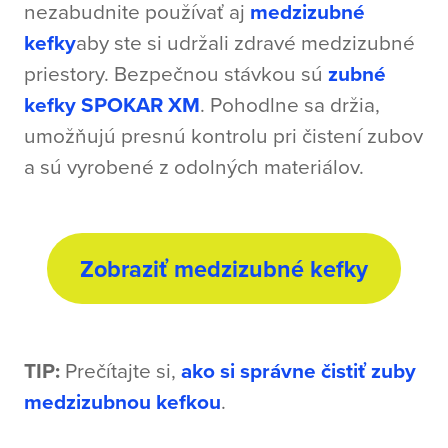
nezabudnite používať aj
medzizubné
kefky
aby ste si udržali zdravé medzizubné
priestory. Bezpečnou stávkou sú
zubné
kefky SPOKAR XM
. Pohodlne sa držia,
umožňujú presnú kontrolu pri čistení zubov
a sú vyrobené z odolných materiálov.
Zobraziť medzizubné kefky
TIP:
Prečítajte si,
ako si správne čistiť zuby
medzizubnou kefkou
.