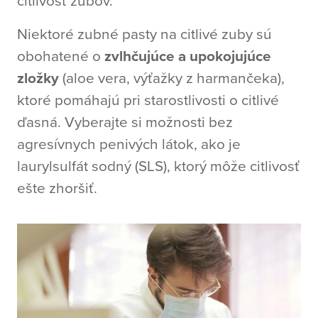
citlivosť zubov.
Niektoré zubné pasty na citlivé zuby sú
obohatené o
zvlhčujúce a upokojujúce
zložky
(aloe vera, výťažky z harmančeka),
ktoré pomáhajú pri starostlivosti o citlivé
ďasná. Vyberajte si možnosti bez
agresívnych penivých látok, ako je
laurylsulfát sodný (SLS), ktorý môže citlivosť
ešte zhoršiť.