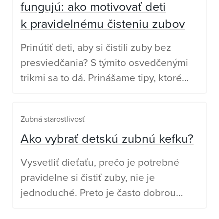
fungujú: ako motivovať deti
k pravidelnému čisteniu zubov
Prinútiť deti, aby si čistili zuby bez
presviedčania? S týmito osvedčenými
trikmi sa to dá. Prinášame tipy, ktoré
rodičia používajú každý deň.
Zubná starostlivosť
Ako vybrať detskú zubnú kefku?
Vysvetliť dieťaťu, prečo je potrebné
pravidelne si čistiť zuby, nie je
jednoduché. Preto je často dobrou
stratégiou upustiť od presviedčania a