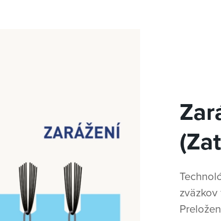
Zar
(Zat
Technoló
zväzkov 
Preložen