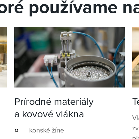
toré používame n
Prírodné materiály
T
a kovové vlákna
Vl
zv
konské žíne
pl