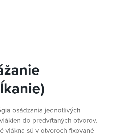
ážanie
ĺkanie)
gia osádzania jednotlivých
vlákien do predvŕtaných otvorov.
é vlákna sú v otvoroch fixované