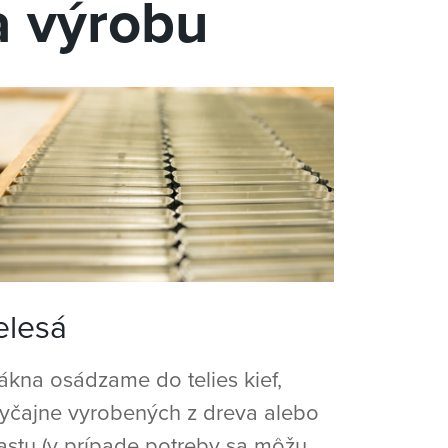
a výrobu
elesá
ákna osádzame do telies kief,
yčajne vyrobených z dreva alebo
astu (v prípade potreby sa môžu