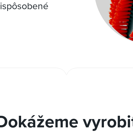
rispôsobené
Dokážeme vyrobi