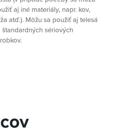
užiť aj iné materiály, napr. kov,
ža atď.). Môžu sa použiť aj telesá
 štandardných sériových
robkov.
tcov