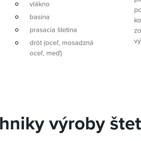
vlákno
po
basina
ko
prasacia štetina
zo
vý
drôt (oceľ, mosadzná
oceľ, meď)
hniky výroby šte