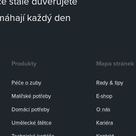
ce stále důvěřujete
máhají každý den
Produkty
Mapa stránek
Péče o zuby
Rady
&
tipy
Malířské potřeby
E-shop
Domácí potřeby
O nás
Umělecké štětce
Kariéra
Technické kartáče
Kontakt