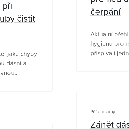
 při
čerpání
uby čistit
Aktuální přeh
hygienu pro ro
přispívají jed
ěte, jaké chyby
jaké jsou pod
pu dásní a
rávnou
Péče o zuby
Zánět dás