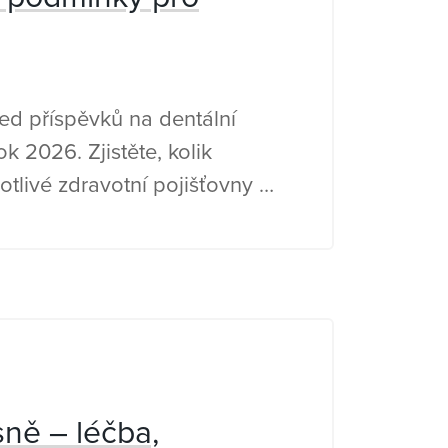
led příspěvků na dentální
k 2026. Zjistěte, kolik
notlivé zdravotní pojišťovny a
mínky čerpání.
ně – léčba,