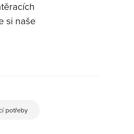
atěracích
e si naše
í potřeby