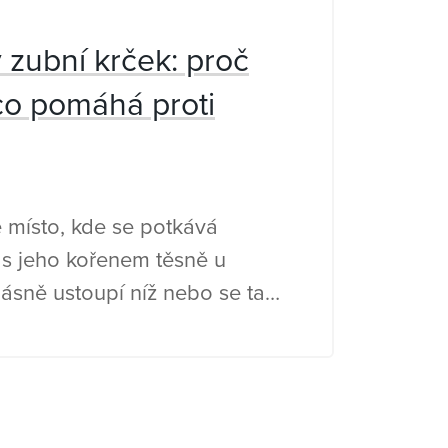
zubní krček: proč
co pomáhá proti
e místo, kde se potkává
s jeho kořenem těsně u
ásně ustoupí níž nebo se tato
ne více obrušovat, vznikají
í krčky. Zub pak působí
je se nepříjemná citlivost při
 Co pomáhá na odhalené zubní