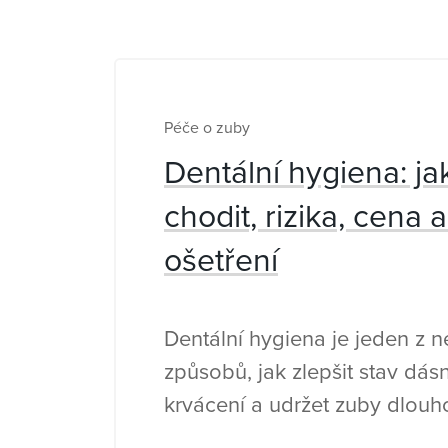
Péče o zuby
Dentální hygiena: ja
chodit, rizika, cena 
ošetření
Dentální hygiena je jeden z ne
způsobů, jak zlepšit stav dásní
krvácení a udržet zuby dlou
Přesto kolem ní koluje spoust