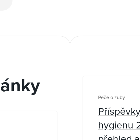
e
lánky
Péče o zuby
Příspěvky
hygienu 
přehled 