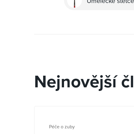
Umělecké štětc
Nejnovější č
Péče o zuby