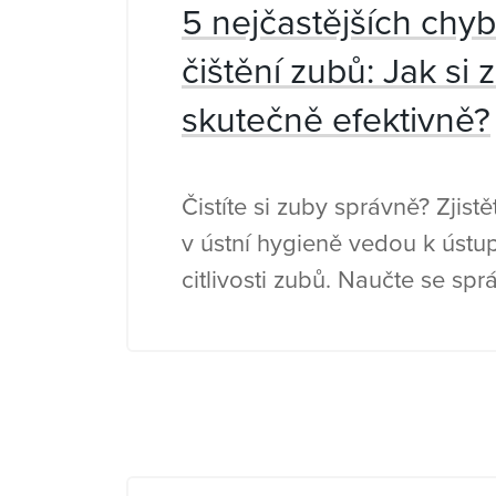
5 nejčastějších chyb
čištění zubů: Jak si z
skutečně efektivně?
Čistíte si zuby správně? Zjist
v ústní hygieně vedou k ústu
citlivosti zubů. Naučte se sp
techniku čištění se SPOKAR.