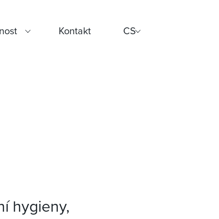
nost
Kontakt
CS
ní hygieny,