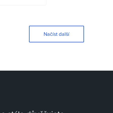
krčky a proč v
enu, jak
 po ošetření?
Načíst další