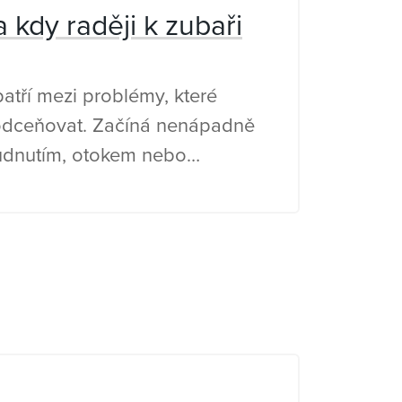
a kdy raději k zubaři
atří mezi problémy, které
odceňovat. Začíná nenápadně
udnutím, otokem nebo
čištění zubů. Nejčastější
 nahromaděný zubní plak, ale
 i kouření, stres, hormonální
rá onemocnění. Jak léčit
oma a kdy už raději navštívit