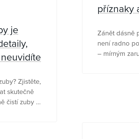
příznaky 
by je
Zánět dásně p
etaily,
není radno p
– mírným zar
neuvidíte
krvácením při 
příčinou bývá
uby? Zjistěte,
riziko zvyšuje
at skutečně
změny a někte
ně čistí zuby a
zánět dásně d
zubaře?