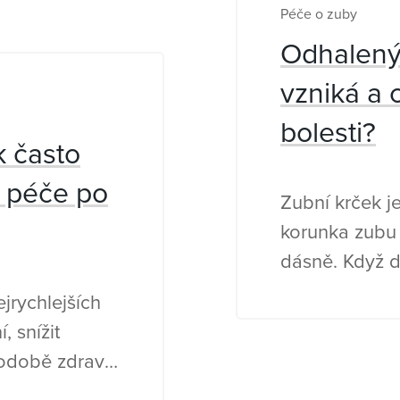
Péče o zuby
Odhalený 
vzniká a 
bolesti?
k často
a péče po
Zubní krček j
korunka zubu 
dásně. Když d
část zubu zač
jrychlejších
odhalené zubn
, snížit
delší a objevu
hodobě zdravé.
jídle a pití.
a otázek: jak