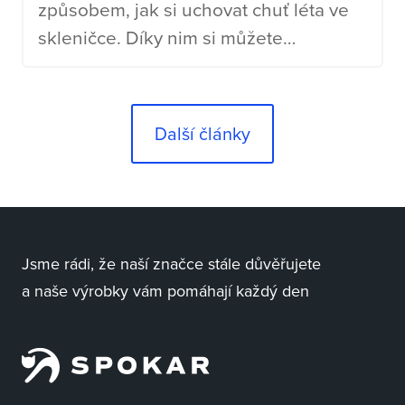
způsobem, jak si uchovat chuť léta ve
skleničce. Díky nim si můžete
vychutnat osvěžující limonády, posílit
imunitu nebo si jen připom
Další články
Jsme rádi, že naší značce stále důvěřujete
a naše výrobky vám pomáhají každý den