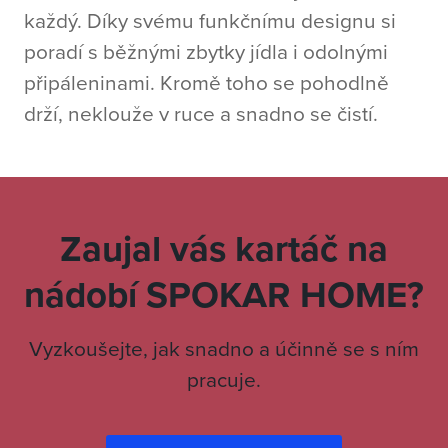
každý.
Díky svému funkčnímu designu si
poradí s běžnými zbytky jídla i odolnými
připáleninami. Kromě toho se pohodlně
drží, neklouže v ruce a snadno se čistí.
Zaujal vás kartáč na
nádobí SPOKAR HOME?
Vyzkoušejte, jak snadno a účinně se s ním
pracuje.