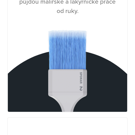
půjdou malířské a lakýrnické práce
od ruky.