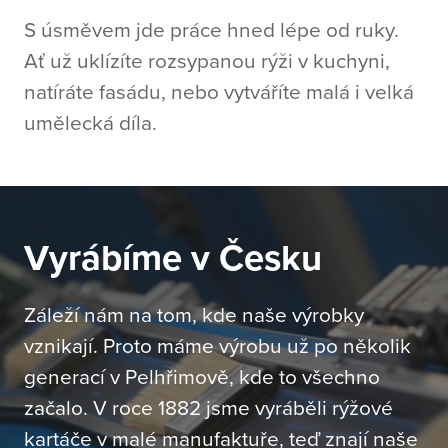
S úsměvem jde práce hned lépe od ruky.
Ať už uklízíte rozsypanou rýži v kuchyni,
natíráte fasádu, nebo vytváříte malá i velká
umělecká díla.
Vyrábíme v Česku
Záleží nám na tom, kde naše výrobky
vznikají. Proto máme výrobu už po několik
generací v Pelhřimově, kde to všechno
začalo. V roce 1882 jsme vyráběli rýžové
kartáče v malé manufaktuře, teď znají naše