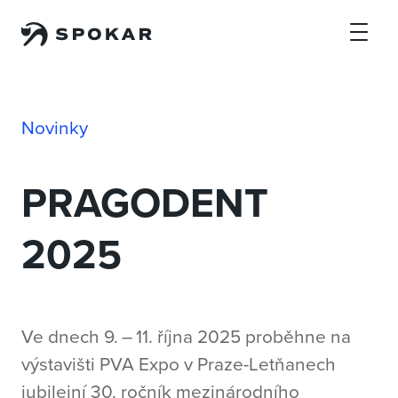
Přejít na hlavní obsah
Novinky
PRAGODENT
2025
Ve dnech 9. – 11. října 2025 proběhne na
výstavišti PVA Expo v Praze-Letňanech
jubilejní 30. ročník mezinárodního