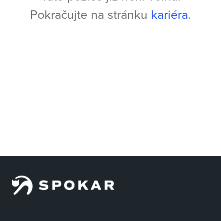
Pokračujte na stránku
kariéra
.
Jsme rádi, že naší značce stále důvěřujete
a naše výrobky vám pomáhají každý den