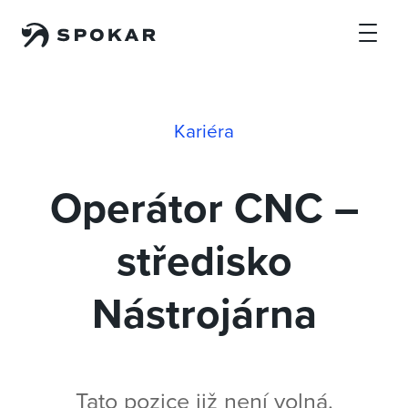
Přejít na hlavní obsah
Kariéra
Operátor CNC –
středisko
Nástrojárna
Tato pozice již není volná.