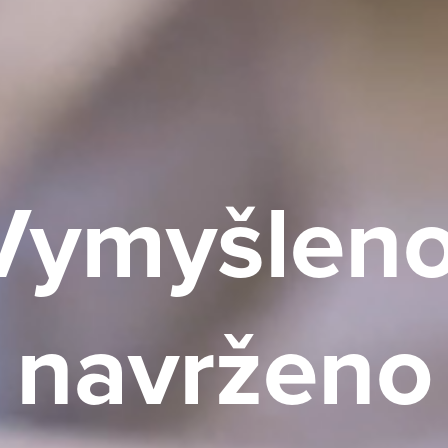
Vymyšleno
navrženo